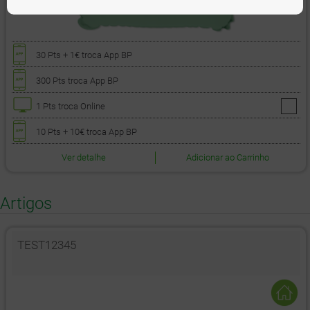
30 Pts
+ 1€
troca App BP
300 Pts
troca App BP
1 Pts
troca Online
10 Pts
+ 10€
troca App BP
Ver detalhe
Adicionar ao Carrinho
Artigos
TEST12345