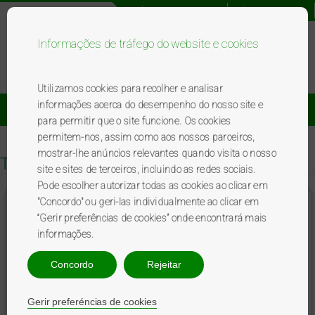
Registo novo utilizador
Acesso utilizador
Informações de tráfego do website e cookies
Bem-vindo ao programa BP
premierplus
.
Utilizamos cookies para recolher e analisar
informações acerca do desempenho do nosso site e
Catálogo De Brindes
Promoções
para permitir que o site funcione. Os cookies
permitem-nos, assim como aos nossos parceiros,
mostrar-lhe anúncios relevantes quando visita o nosso
Top
site e sites de terceiros, incluindo as redes sociais.
Pode escolher autorizar todas as cookies ao clicar em
"Concordo" ou geri-las individualmente ao clicar em
Almofada insuflável
“Gerir preferências de cookies” onde encontrará mais
informações.
Concordo
Rejeitar
Gerir preferéncias de cookies