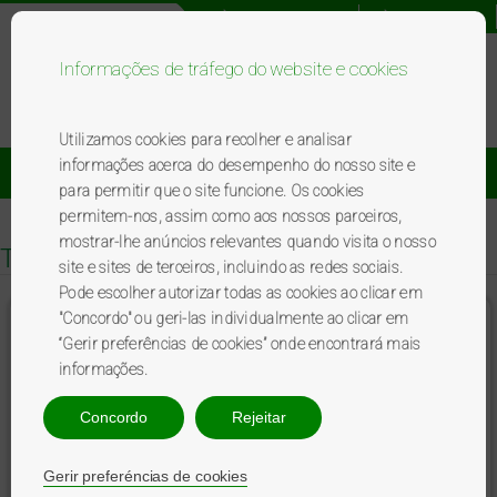
Registo novo utilizador
Acesso utilizador
Informações de tráfego do website e cookies
Bem-vindo ao programa BP
premierplus
.
Utilizamos cookies para recolher e analisar
informações acerca do desempenho do nosso site e
Catálogo De Brindes
Promoções
para permitir que o site funcione. Os cookies
permitem-nos, assim como aos nossos parceiros,
mostrar-lhe anúncios relevantes quando visita o nosso
Top
site e sites de terceiros, incluindo as redes sociais.
Pode escolher autorizar todas as cookies ao clicar em
"Concordo" ou geri-las individualmente ao clicar em
Almofada insuflável
“Gerir preferências de cookies” onde encontrará mais
informações.
Concordo
Rejeitar
Gerir preferéncias de cookies