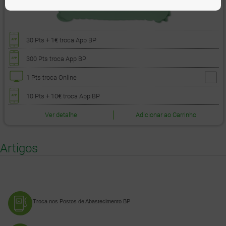
30 Pts
+ 1€
troca App BP
300 Pts
troca App BP
1 Pts
troca Online
10 Pts
+ 10€
troca App BP
Ver detalhe
Adicionar ao Carrinho
Artigos
Troca nos Postos de Abastecimento BP