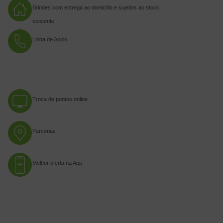
Brindes com entrega ao domicílio e sujeitos ao stock
existente
Linha de Apoio
Troca de pontos online
Parcerias
Melhor oferta na App