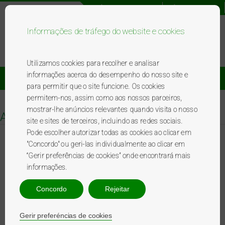
Registo novo utilizador
Acesso utilizador
Informações de tráfego do website e cookies
Bem-vindo ao programa BP
premierplus
.
Utilizamos cookies para recolher e analisar
informações acerca do desempenho do nosso site e
Catálogo De Brindes
Promoções
para permitir que o site funcione. Os cookies
permitem-nos, assim como aos nossos parceiros,
mostrar-lhe anúncios relevantes quando visita o nosso
Artigos
site e sites de terceiros, incluindo as redes sociais.
Pode escolher autorizar todas as cookies ao clicar em
"Concordo" ou geri-las individualmente ao clicar em
“Gerir preferências de cookies” onde encontrará mais
informações.
Troca nos Postos de Abastecimento BP
Concordo
Rejeitar
Brindes com entrega ao domicílio e sujeitos ao stock
Gerir preferéncias de cookies
existente